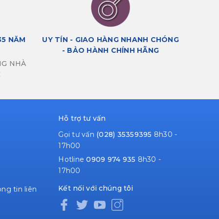
35 NĂM
UY TÍN - GIAO HÀNG NHANH CHÓNG
- BẢO HÀNH CHÍNH HÃNG
NG NHÀ
C
Hỗ trợ tư vấn
Gọi tư vấn
(028) 35359395
8h30 -
17h00
Hotline
0909 974 935
8h30 -
17h00
Kết nối với chúng tôi
ng tin liên