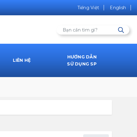
Tiếng Việt
English
HƯỚNG DẪN
LIÊN HỆ
SỬ DỤNG SP