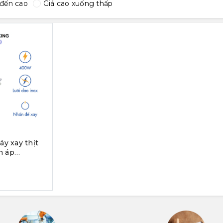
 đến cao
Giá cao xuống thấp
y xay thịt
n áp
g suất
 1.5L, màu
nh hãng