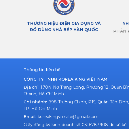
NH
THƯƠNG HIỆU ĐIỆN GIA DỤNG VÀ
ĐỒ DÙNG NHÀ BẾP HÀN QUỐC
PHÂN 
Thông tin liên hệ
CÔNG TY TNHH KOREA KING VIỆT NAM
Địa chỉ:
170N Nơ Trang Long, Phường 12, Quận Bì
Thạnh, Hồ Chí Minh
Chi nhánh:
898 Trường Chinh, P15, Quận Tân Bình,
TP. Hồ Chí Minh
Email:
koreakingvn.sale@gmail.com
Giấy đăng ký kinh doanh số 0316787908 do sở kế