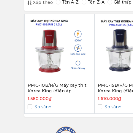
Tên A-Z
Tên Z-A
Giá thấp
Xếp theo
PMC-10B/R/G Máy xay thịt
PMC-15B/R/G Má
Korea King (điện áp
Korea King (điệ
220v/50Hz, công suất
220v/50Hz, côn
1.580.000₫
1.610.000₫
400W, dung tích 1.0L, màu
400W, dung tích
So sánh
So sánh
đỏ)-Hàng chính hãng
xanh)-Hàng chí