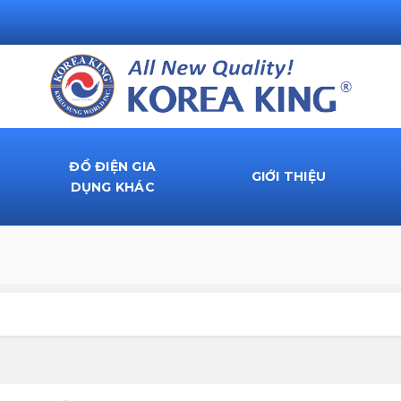
ĐỒ ĐIỆN GIA
GIỚI THIỆU
DỤNG KHÁC