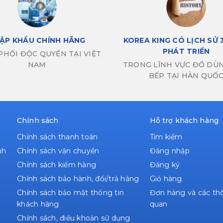
ẬP KHẨU CHÍNH HÃNG
KOREA KING CÓ LỊCH SỬ 
PHÁT TRIỂN
PHỐI ĐỘC QUYỀN TẠI VIỆT
NAM
TRONG LĨNH VỰC ĐỒ DÙ
BẾP TẠI HÀN QUỐ
Chính sách
Hỗ trợ khách hàng
Chính sách thanh toán
Tìm kiếm
nh
Chính sách vận chuyển
Đăng nhập
Chính sách kiểm hàng
Đăng ký
Chính sách bảo hành, đổi/trả hàng
Giỏ hàng
Chính sách bảo mật thông tin
Đơn hàng và các thô
khách hàng
quan
Chính sách, điều khoản sử dụng