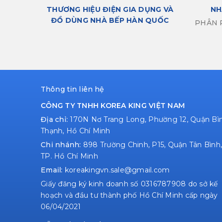
NH
THƯƠNG HIỆU ĐIỆN GIA DỤNG VÀ
ĐỒ DÙNG NHÀ BẾP HÀN QUỐC
PHÂN 
Thông tin liên hệ
CÔNG TY TNHH KOREA KING VIỆT NAM
Địa chỉ:
170N Nơ Trang Long, Phường 12, Quận Bì
Thạnh, Hồ Chí Minh
Chi nhánh:
898 Trường Chinh, P15, Quận Tân Bình,
TP. Hồ Chí Minh
Email:
koreakingvn.sale@gmail.com
Giấy đăng ký kinh doanh số 0316787908 do sở kế
hoạch và đầu tư thành phố Hồ Chí Minh cấp ngày
06/04/2021