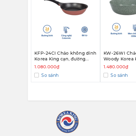
KFP-24CI Chảo không dính
KW-26WI Chảo chống d
Korea King cạn, đường
Woody Korea K
kính 24cm, đáy màu hồng -
sâu, size 26cm
1.080.000₫
1.480.000₫
Hàng chính hãng
Hàng chính h
So sánh
So sánh