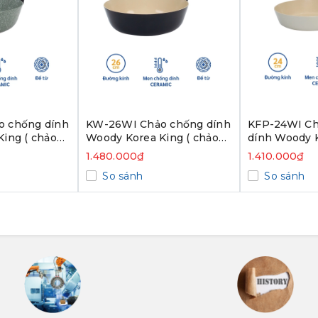
ính
KW-26WI Chảo chống dính
KFP-24WI Ch
ing ( chảo
Woody Korea King ( chảo
dính Woody 
, green) -
sâu, size 26cm, black) -
(size 24cm, w
1.480.000₫
1.410.000₫
ãng
Hàng chính hãng
chính hãng
So sánh
So sánh