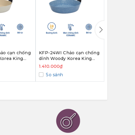
ảo cạn chống
KFP-24WI Chảo cạn chống
KW-28CI Ch
Korea King
dính Woody Korea King
Korea King 
hite) - Hàng
(size 24cm, blue) - Hàng
28cm, đáy m
1.410.000₫
1.240.000₫
chính hãng
Hàng chính
So sánh
So sánh