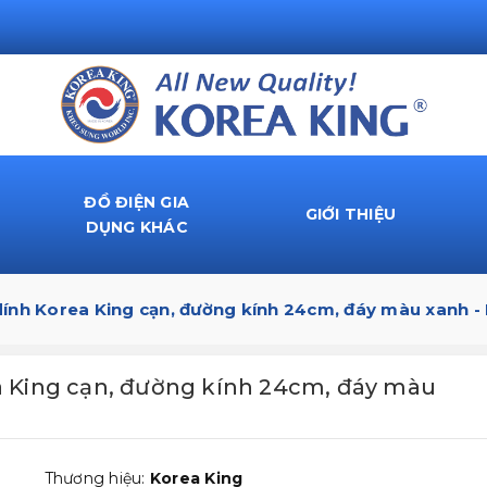
ĐỒ ĐIỆN GIA
GIỚI THIỆU
DỤNG KHÁC
ính Korea King cạn, đường kính 24cm, đáy màu xanh -
 King cạn, đường kính 24cm, đáy màu
Thương hiệu:
Korea King