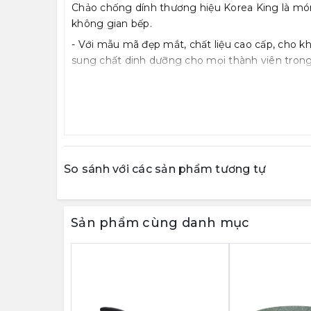
Chảo chống dính thương hiệu Korea King là món 
không gian bếp.
- Với mẫu mã đẹp mắt, chất liệu cao cấp, cho k
sung chất dinh dưỡng cho mọi thành viên trong 
- Chảo được làm từ chất liệu nhôm đúc nguyên kh
hiệu quả ngay cả khi ở nhiệt độ thấp. Bên ngo
phẳng, không bị cong vênh khi gặp nhiệt độ cao,
- Bên trong chảo được phủ lớp men chống dính
chịu nhiệt tốt, tiết kiệm được thời gian và nhiê
So sánh với các sản phẩm tương tự
- Phần tay cầm chảo chống dính cũng được chăm 
khỏi tay khi đang nấu
Chứng nhận chất lượng : Sản phẩm đã được kiể
Sản phẩm cùng danh mục
thực phẩm cho phép nhập khẩu.
- Xuất xứ: Hàn Quốc
* Chứng nhận phù hợp QCVN 12-3:2011/BYT: Quy ch
phẩm