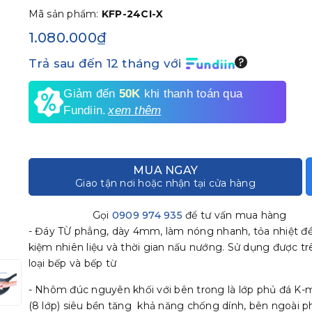
Mã sản phẩm:
KFP-24CI-X
1.080.000₫
Trả sau đến 12 tháng với
Giảm đến
50K
khi thanh toán qua
Fundiin.
xem thêm
MUA NGAY
Giao tận nơi hoặc nhận tại cửa hàng
Gọi
0909 974 935
để tư vấn mua hàng
- Đáy TỪ phẳng, dày 4mm, làm nóng nhanh, tỏa nhiệt đều
kiệm nhiên liệu và thời gian nấu nướng. Sử dụng được t
loại bếp và bếp từ
- Nhôm đúc nguyên khối với bên trong là lớp phủ đá K-
(8 lớp) siêu bền tăng khả năng chống dính, bên ngoài p