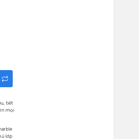
, tiết
rên mọi
marble
hủ lớp