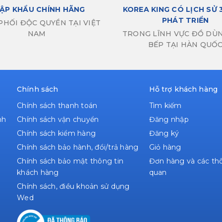
ẬP KHẨU CHÍNH HÃNG
KOREA KING CÓ LỊCH SỬ 
PHÁT TRIỂN
PHỐI ĐỘC QUYỀN TẠI VIỆT
NAM
TRONG LĨNH VỰC ĐỒ DÙ
BẾP TẠI HÀN QUỐ
Chính sách
Hỗ trợ khách hàng
Chính sách thanh toán
Tìm kiếm
nh
Chính sách vận chuyển
Đăng nhập
Chính sách kiểm hàng
Đăng ký
Chính sách bảo hành, đổi/trả hàng
Giỏ hàng
Chính sách bảo mật thông tin
Đơn hàng và các thô
khách hàng
quan
Chính sách, điều khoản sử dụng
Wed