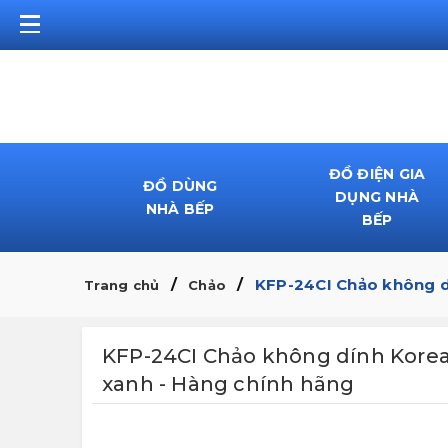
ĐỒ ĐIỆN GIA
ĐỒ DÙNG
DỤNG NHÀ
NHÀ BẾP
BẾP
KFP-24CI Chảo không d
Trang chủ
Chảo
KFP-24CI Chảo không dính Korea
xanh - Hàng chính hãng